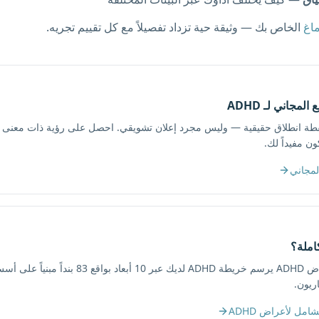
اغ
الخاص بك — وثيقة حية تزداد تفصيلاً مع كل تقييم تجريه.
لمجاني لـ ADHD
 دقائق. نقطة انطلاق حقيقية — وليس مجرد إعلان تشويقي. احصل على رؤية ذات معنى 
ون مفيداً لك.
لمجاني
املة؟
الملف الشامل لأعراض ADHD يرسم خريطة ADHD لديك عبر 10 
ريون.
مل لأعراض ADHD