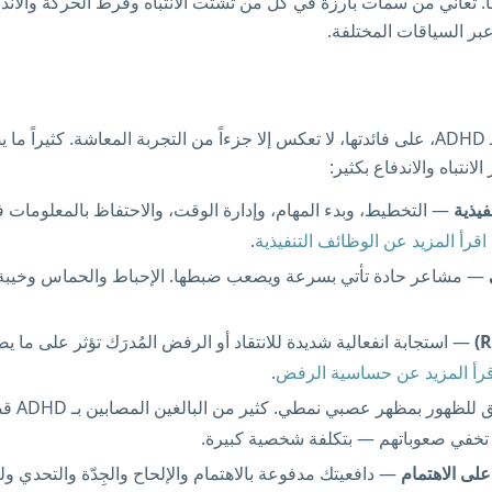
ً. تعاني من سمات بارزة في كل من تشتت الانتباه وفرط الحركة والاندفا
عبر السياقات المختلفة.
المعايير التشخيصية لـ ADHD، على فائدتها، لا تعكس إلا جزءاً من التجربة المعاشة. كثي
يذية
— التخطيط، وبدء المهام، وإدارة الوقت، والاحتفاظ بالمعلومات في
اقرأ المزيد عن الوظائف التنفيذية
.
— مشاعر حادة تأتي بسرعة ويصعب ضبطها. الإحباط والحماس وخيبة ا
قرأ المزيد عن حساسية الرفض
.
— الجهد ال
 تخفي صعوباتهم — بتكلفة شخصية كبيرة.
على الاهتمام
— دافعيتك مدفوعة بالاهتمام والإلحاح والجِدّة والتحدي ول