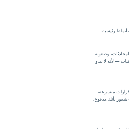
المحادثات، وصعوبة
يات — لأنه لا يبدو
 قرارات متسرعة،
— شعور بأنك مدفوع،