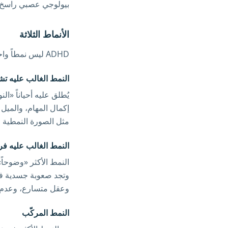
بيولوجي عصبي راسخ.
الأنماط الثلاثة
ADHD ليس نمطاً واحداً. يتجلى بأشكال مختلفة لدى أشخاص مختلفين، ويعترف الأطباء بثلاثة أنماط رئيسية:
النمط الغالب عليه تشت
يُطلق عليه أحياناً «ا
إكمال المهام، والميل 
مثل الصورة النمطية ل
النمط الغالب عليه فر
النمط الأكثر «وضوحاً
وتجد صعوبة جسدية في 
وعقل متسارع، وعدم ا
النمط المركّب