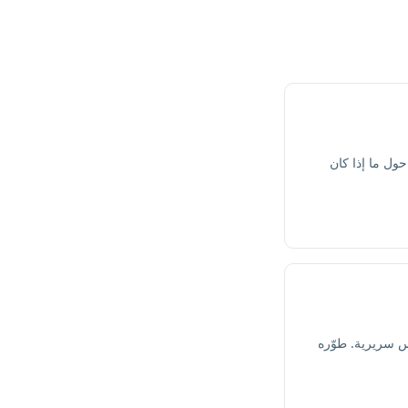
حول ما إذا كان
أبعاد بواقع 83 بنداً مبنياً على أسس سريرية. طوّره