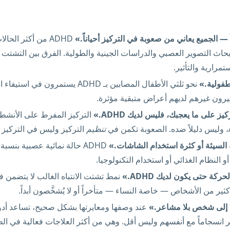
ADHD من أكثر الحال
مرارية والتأثير.
نحو ثلثي الأطفال المصابين بـ ADHD يستمرو
يرون غيرهم لديهم أعراض متبقية مؤثرة.
ز على ما يعجبك، فليس لديك ADHD.»
التركيز المفرط على الأنشطة 
تنظيم
التركيز وليس في التركيز ب
و النظام الغذائي أو استخدام التكنولوجيا.
كة حتى يكون لديك ADHD.»
نمط تشتت الانتباه الغالب لا يتضمن 
ثير من الأشخاص — خاصة النساء — متأخراً أو لا يُشخَّصون أبداً.
ر انسجاماً مع أنفسهم وليس أقل. وهي من أكثر العلاجات فعالية في ال