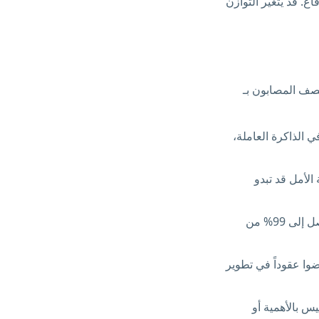
ع. قد يتغير التوازن
راً ما يصف المصابون بـ
 الذاكرة العاملة،
لأمل قد تبدو
— استجابة انفعالية شديدة للانتقاد أو الرفض المُدرَك تؤثر على ما يصل إلى 99% من
مُرهِق للظهور بمظهر عصبي نمطي. كثير من البالغين المصابين بـ ADHD قضوا عقوداً في تطوير
يس بالأهمية أو