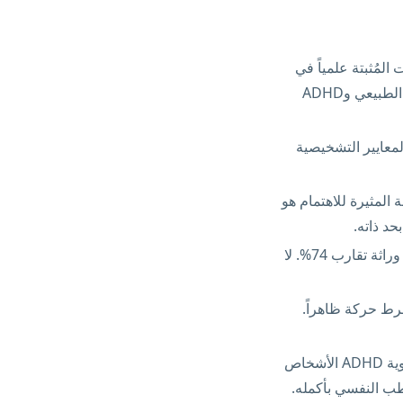
ات المُثبتة علمياً في
الطب، مع عقود من أبحاث التصوير العصبي والدراسات الجينية والطولية. الفرق بين التشتت الطبيعي وADHD
ن في استيفاء المعايير التشخيصية
المثيرة للاهتمام هو
حد ذاته.
ADHD حالة نمائية عصبية بنسبة وراثة تقارب 74%. لا
فرط حركة ظاهراً.
عند وصفها ومعايرتها بشكل صحيح، تساعد أدوية ADHD الأشخاص
طب النفسي بأكمله.