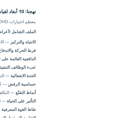
نهجنا: 10 أبعاد لقياس ADHD
معظم اختبارات ADHD تعطيك درجة واحدة وإجابة بنعم أو لا. نحن نعتقد أن ذلك لا يخبرك بشيء مفيد تقريباً.
الملف الشامل لأعراض HD
الانتباه والتركيز
— الانت
فرط الحركة والاندفاع
الدافعية القائمة على ا
عبء الوظائف التنفيذ
الحدة الانفعالية
— التن
حساسية الرفض
— كيف
أنماط التقنّع
— التكلفة
التأثير على الحياة
— التأ
نقاط القوة المعرفية
—
التفاوت المرتبط بالس