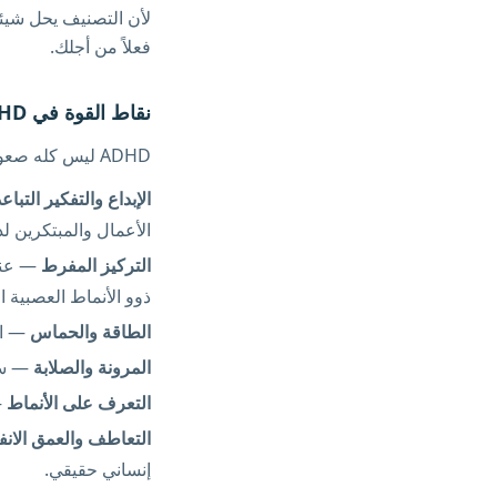
لأن التصنيف يحل شيئا
فعلاً من أجلك.
نقاط القوة في ADHD
ADHD ليس كله صعوبات. البنية العصبية ذاتها التي تخلق التحديات تُنتج أيضاً نقاط قوة حقيقية:
الإبداع والتفكير التبا
الأعمال والمبتكرين لديهم 
التركيز المفرط
ذوو الأنماط العصبية ا
الطاقة والحماس
— ال
المرونة والصلابة
— سنو
التعرف على الأنماط
—
التعاطف والعمق الانف
إنساني حقيقي.