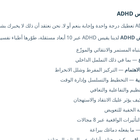
AD
لدينا يقيس ADHD عبر 10 أبعاد مستقلة، طوّرها أطباء نفسيون استشاريون:
باه المستمر والانتقائي والموزّع
— بما في ذلك التململ الداخلي
لاهتمام
— التركيز المفرط وشلل الانخراط
ية
— التخطيط والتسلسل وإدارة الوقت
ظيم والتفاعلية والتعافي
 يؤثر عليك الانتقاد والاستهجان
 الخفية للتعويض
ثيرات الواقعية عبر 8 مجالات
 ما يفعله دماغك ببراعة
ياق
— كيف يختلف أداؤك عبر البيئات المختلفة