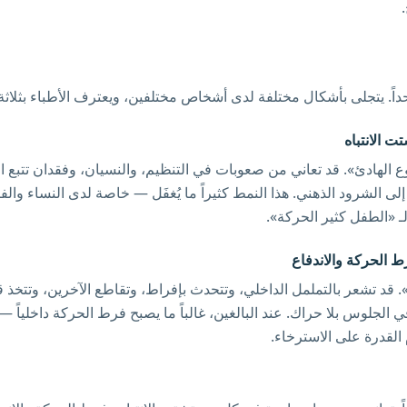
ت الانتباه
لنوع الهادئ». قد تعاني من صعوبات في التنظيم، والنسيان، وفقدان تتبع 
إلى الشرود الذهني. هذا النمط كثيراً ما يُغفَل — خاصة لدى النساء والفت
ـ «الطفل كثير الحركة».
ط الحركة والاندفاع
». قد تشعر بالتململ الداخلي، وتتحدث بإفراط، وتقاطع الآخرين، وتتخذ
الجلوس بلا حراك. عند البالغين، غالباً ما يصبح فرط الحركة داخلياً 
لقدرة على الاسترخاء.