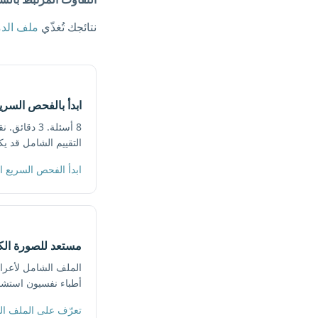
نتائجك تُغذّي
ملف الدم
ابدأ بالفحص السريع ا
8 أسئلة. 3
التقييم الشامل قد يك
ابدأ الفحص السريع ا
مستعد للصورة الك
أطباء نفسيون استشا
تعرّف على الملف الشا