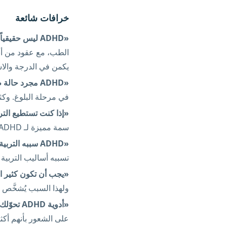
خرافات شائعة
«ADHD ليس حقيقياً — الجميع يعاني من صعوبة في التركيز أحياناً.»
يكمن في الدرجة والاست
«ADHD مجرد حالة طفولية.»
في مرحلة البلوغ. وكث
«إذا كنت تستطيع التركي
سمة مميزة لـ ADHD، وليس دليلاً ضده. الصعوبة تكمن في
«ADHD سببه التربية السيئة أو كثرة استخدام الشاشات.»
تسببه أساليب التربية أ
«يجب أن تكون كثير الحر
ولهذا السبب يُشخَّص ك
«أدوية ADHD تحوّلك إلى شخص بلا مشاعر.»
على الشعور بأنهم أكث