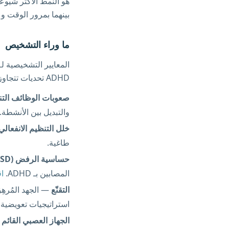
هو النمط الأكثر شيوعا
بينهما بمرور الوقت و
ما وراء التشخيص
ADHD تحديات تتجاوز الانتباه والاندفاع بكثير:
صعوبات الوظائف التنف
والتبديل بين الأنشطة.
خلل التنظيم الانفعالي
طاغية.
حساسية الرفض (RSD)
المصابين بـ ADHD.
ا
التقنّع
استراتيجيات تعويضية
الجهاز العصبي القائم 