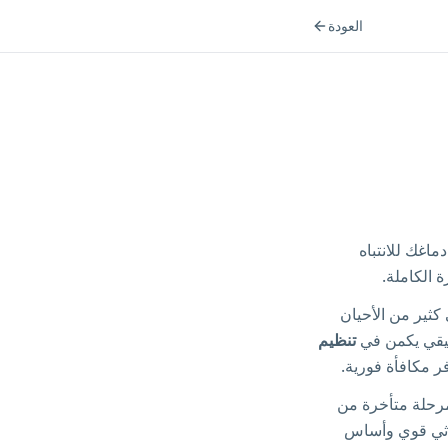
العودة
ة تنظيم دماغك للانتباه
 الكاملة.
خاص المصابون بـ ADHD يستطيعون في كثير من الأحيان
قيقي يكمن في
تنظيم
فر مكافأة فورية.
 مرحلة متأخرة من
راثي قوي وأساس