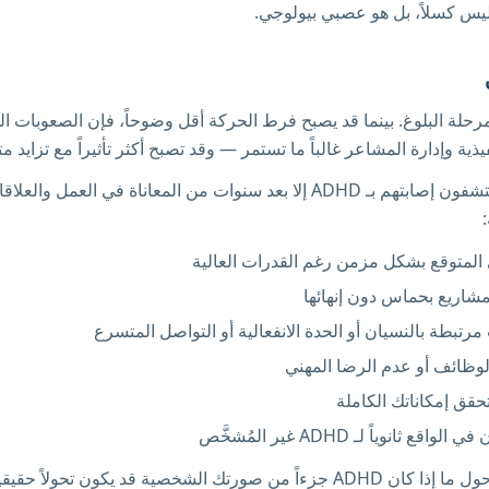
ا ليس كسلاً، بل هو عصبي بيولوجي.
في ADHD في مرحلة البلوغ. بينما قد يصبح فرط الحركة أقل وضوحاً، فإن الصعوبات
فيذية وإدارة المشاعر غالباً ما تستمر — وقد تصبح أكثر تأثيراً مع تزايد م
كثير من البالغين لا يكتشفون إصابتهم بـ ADHD إلا بعد سنوات من المعاناة في ال
 المتوقع بشكل مزمن رغم القدرات العالية
شاريع بحماس دون إنهائها
رتبطة بالنسيان أو الحدة الانفعالية أو التواصل المتسرع
لوظائف أو عدم الرضا المهني
حقق إمكاناتك الكاملة
ثانوياً لـ ADHD غير المُشخَّص
الحصول على وضوح حول ما إذا كان ADHD جزءاً من صورتك الشخصية قد يكون ت