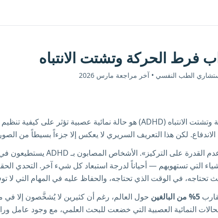
 فرط الحركة وتشتت الانتباه
تشاري الطب النفسي • آخر مراجعة مارس 2026
اضطراب فرط الحركة وتشتت الانتباه (ADHD) هو حالة نمائية عصبية تؤثر على كيفي
اندفاع. لكن هذا التعريف السريري لا يعكس إلا جزءاً بسيطاً من الصورة
ADHD ليس مجرد «عدم القدرة على التركيز». الأش
شياء التي تستهويهم — أحياناً لدرجة استبعاد كل شيء آخر. التحدي الح
حيث تحتاجه، في الوقت الذي تحتاجه، والحفاظ عليه في المهام التي لا تو
5% من البالغين
حول العالم، رغم أن كثيرين لا يُشخَّصون إلا في
الحالات النمائية العصبية التي خضعت للبحث العلمي، مع وجود عامل و