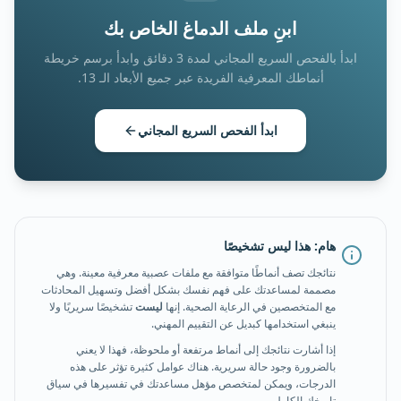
الأداء المرتبط بالسياق
ابنِ ملف الدماغ الخاص بك
11
/
24
(
46
%)
مرتفع
ابدأ بالفحص السريع المجاني لمدة 3 دقائق وابدأ برسم خريطة
القدرة المعرفية على التحمل
15
/
24
(
63
%)
ملحوظ
أنماطك المعرفية الفريدة عبر جميع الأبعاد الـ 13.
الاعتماد على الدعم الخارجي
10
/
24
(
42
%)
مرتفع
ابدأ الفحص السريع المجاني
تكلفة الانتقال
14
/
24
(
58
%)
ملحوظ
الوعي ما وراء المعرفي
6
/
24
(
25
%)
مرتفع
هام: هذا ليس تشخيصًا
نتائجك تصف أنماطًا متوافقة مع ملفات عصبية معرفية معينة. وهي
مصممة لمساعدتك على فهم نفسك بشكل أفضل وتسهيل المحادثات
مع المتخصصين في الرعاية الصحية. إنها
ليست
تشخيصًا سريريًا ولا
ينبغي استخدامها كبديل عن التقييم المهني.
إذا أشارت نتائجك إلى أنماط مرتفعة أو ملحوظة، فهذا لا يعني
بالضرورة وجود حالة سريرية. هناك عوامل كثيرة تؤثر على هذه
الدرجات، ويمكن لمتخصص مؤهل مساعدتك في تفسيرها في سياق
تاريخك الكامل.