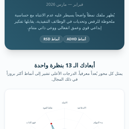
فبراير — مارس 2026
يُظهر ملفك نمطاً واضحاً يسيطر عليه عدم الانتباه مع حساسية
ملحوظة للرفض وتحديات في الوظائف التنفيذية، يقابلها تفكير
إبداعي قوي وعمق انفعالي ووعي ذاتي متنامٍ.
أنماط ADHD
أنماط RSD
أبعادك الـ 13 بنظرة واحدة
يمثل كل محور بُعداً معرفياً. الدرجات الأعلى تشير إلى أنماط أكثر بروزاً
في ذلك المجال.
الانتباه
الاندفاعية
نقاط القوة
بدء المهام
فهم الذات