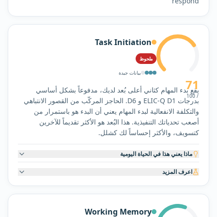
respond
Task Initiation
ملحوظ
بيانات جيدة
71
يقع بدء المهام كثاني أعلى بُعد لديك، مدفوعاً بشكل أساسي
/ 100
بدرجات ELIC-Q D1 و D6. الحاجز المركّب من القصور الانتباهي
والتكلفة الانفعالية لبدء المهام يعني أن البدء هو باستمرار من
أصعب تحدياتك التنفيذية. هذا البُعد هو الأكثر تقديماً للآخرين
كتسويف، والأكثر إحساساً لك كشلل.
ماذا يعني هذا في الحياة اليومية
اعرف المزيد
Working Memory