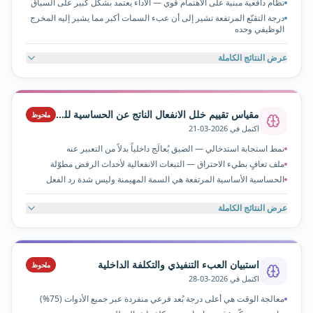
نظام دافعية مبنية على الاهتمام قوي — الأداء يعتمد بشكل كبير على السياق
درجة التقنّع المرتفعة تشير إلى أن عبء السمات أكبر مما يشير إليه المخرج
الوظيفي وحده
عرض
النتائج الكاملة
أنماط عدم الانتباه
31
/
48
(
65
%)
ملحوظ
أنماط فرط الحركة والاندفاعية
22
/
44
(
50
%)
ملحوظ
مقياس تقييم خلل الانفعال الناتج عن الحساسية للرفض
ملحوظ
اكتمل في
2026-03-21
الدافعية المبنية على الاهتمام
نمط استجابة استدخالي — الضيق يُعالَج داخلياً بدلاً من التعبير عنه
21
/
32
(
66
%)
ملحوظ
ملف تعافٍ بطيء الاحتراق — التبعات الانفعالية لأحداث الرفض مطوّلة
الحساسية الأساسية المرتفعة هي السمة المهيمنة وليس شدة رد الفعل
تأثير الوظائف التنفيذية
18
/
32
(
56
%)
ملحوظ
عرض
النتائج الكاملة
الحساسية الأساسية
28
/
40
(
70
%)
ملحوظ
خلل التنظيم الانفعالي
14
/
32
(
44
%)
مرتفع
القلق الاستباقي
22
/
36
(
61
%)
مرتفع
استبيان العبء التنفيذي والتكلفة الداخلية
الحساسية للرفض
ملحوظ
17
/
32
(
53
%)
ملحوظ
اكتمل في
2026-03-28
الأنماط الشخصية
معالجة الوقت هي أعلى درجة بُعد فرعي منفردة عبر جميع الأدوات (75%)
18
/
36
(
50
%)
مرتفع
التقنّع والتعويض
20
/
32
(
63
%)
ملحوظ