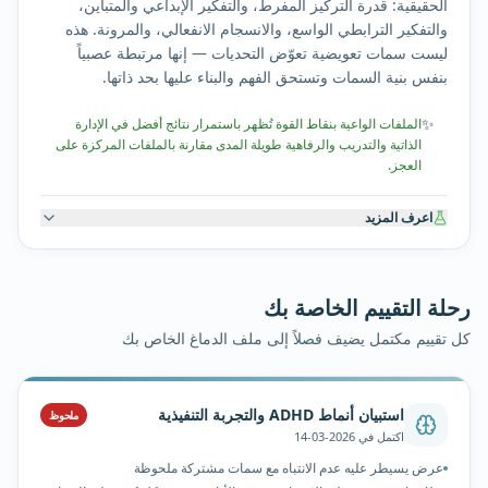
الحقيقية: قدرة التركيز المفرط، والتفكير الإبداعي والمتباين،
والتفكير الترابطي الواسع، والانسجام الانفعالي، والمرونة. هذه
ليست سمات تعويضية تعوّض التحديات — إنها مرتبطة عصبياً
بنفس بنية السمات وتستحق الفهم والبناء عليها بحد ذاتها.
✨
الملفات الواعية بنقاط القوة تُظهر باستمرار نتائج أفضل في الإدارة
الذاتية والتدريب والرفاهية طويلة المدى مقارنة بالملفات المركزة على
العجز.
اعرف المزيد
رحلة التقييم الخاصة بك
كل تقييم مكتمل يضيف فصلاً إلى ملف الدماغ الخاص بك
استبيان أنماط ADHD والتجربة التنفيذية
ملحوظ
اكتمل في
2026-03-14
عرض يسيطر عليه عدم الانتباه مع سمات مشتركة ملحوظة