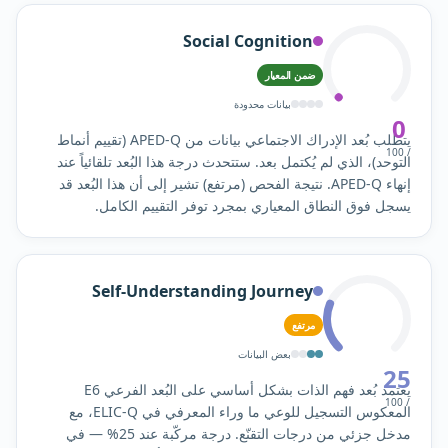
Social Cognition
ضمن المعيار
بيانات محدودة
0
يتطلب بُعد الإدراك الاجتماعي بيانات من APED-Q (تقييم أنماط
/ 100
التوحد)، الذي لم يُكتمل بعد. ستتحدث درجة هذا البُعد تلقائياً عند
إنهاء APED-Q. نتيجة الفحص (مرتفع) تشير إلى أن هذا البُعد قد
يسجل فوق النطاق المعياري بمجرد توفر التقييم الكامل.
Self-Understanding Journey
مرتفع
بعض البيانات
25
يعتمد بُعد فهم الذات بشكل أساسي على البُعد الفرعي E6
/ 100
المعكوس التسجيل للوعي ما وراء المعرفي في ELIC-Q، مع
مدخل جزئي من درجات التقنّع. درجة مركّبة عند 25% — في