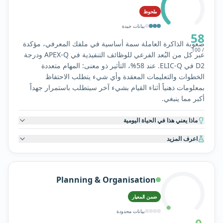
ملحوظ
بيانات جيدة
58
صعوبة الذاكرة العاملة سمة أساسية في ملفك المعرفي، مؤكدة
/ 100
عبر كل من البُعد الفرعي للوظائف التنفيذية في APEX-Q ودرجة
D2 في ELIC-Q. عند 58%، التأثير ذو معنى: المهام متعددة
الخطوات والتعليمات المعقدة وأي شيء يتطلب الاحتفاظ
بمعلومات ذهنياً أثناء القيام بشيء آخر سيتطلب باستمرار جهداً
أكبر مما ينبغي.
ماذا يعني هذا في الحياة اليومية
اعرف المزيد
Planning & Organisation
ضمن المعيار
بيانات محدودة