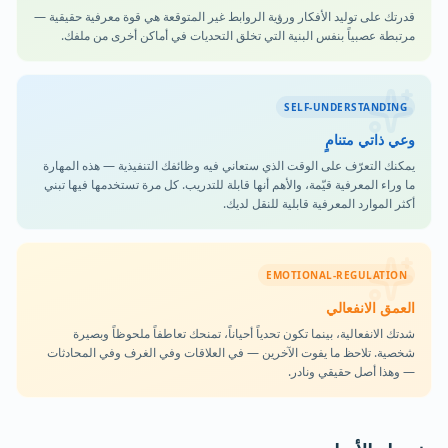
قدرتك على توليد الأفكار ورؤية الروابط غير المتوقعة هي قوة معرفية حقيقية —
مرتبطة عصبياً بنفس البنية التي تخلق التحديات في أماكن أخرى من ملفك.
SELF-UNDERSTANDING
وعي ذاتي متنامٍ
يمكنك التعرّف على الوقت الذي ستعاني فيه وظائفك التنفيذية — هذه المهارة
ما وراء المعرفية قيّمة، والأهم أنها قابلة للتدريب. كل مرة تستخدمها فيها تبني
أكثر الموارد المعرفية قابلية للنقل لديك.
EMOTIONAL-REGULATION
العمق الانفعالي
شدتك الانفعالية، بينما تكون تحدياً أحياناً، تمنحك تعاطفاً ملحوظاً وبصيرة
شخصية. تلاحظ ما يفوت الآخرين — في العلاقات وفي الغرف وفي المحادثات
— وهذا أصل حقيقي ونادر.