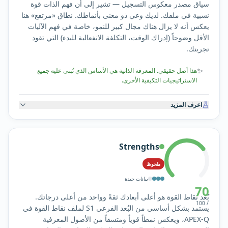
سياق مصدر معكوس التسجيل — تشير إلى أن فهم الذات قوة
نسبية في ملفك. لديك وعي ذو معنى بأنماطك. نطاق «مرتفع» هنا
يعكس أنه لا يزال هناك مجال كبير للنمو، خاصة في فهم الآليات
الأقل وضوحاً (إدراك الوقت، التكلفة الانفعالية للبدء) التي تقود
تجربتك.
✨
هذا أصل حقيقي. المعرفة الذاتية هي الأساس الذي تُبنى عليه جميع
الاستراتيجيات التكيفية الأخرى.
اعرف المزيد
Strengths
ملحوظ
بيانات جيدة
70
بُعد نقاط القوة هو أعلى أبعادك ثقةً وواحد من أعلى درجاتك.
/ 100
يستمد بشكل أساسي من البُعد الفرعي S1 لملف نقاط القوة في
APEX-Q، ويعكس نمطاً قوياً ومتسقاً من الأصول المعرفية